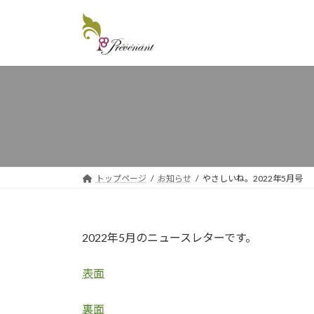
コ
ナ
ン
ビ
テ
ゲ
ン
ー
ツ
シ
へ
ョ
ス
ン
キ
に
ッ
移
プ
動
トップページ
お知らせ
やさしいね。2022年5月号
2022年5月のニュースレターです。
表面
裏面