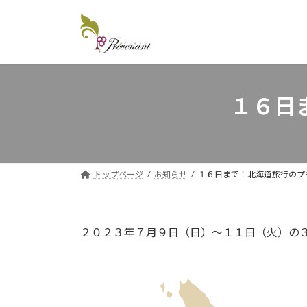
コ
ナ
ン
ビ
テ
ゲ
ン
ー
ツ
シ
へ
ョ
１６日
ス
ン
キ
に
ッ
移
プ
動
トップページ
お知らせ
１６日まで！北海道旅行のプ
２０２３年７月９日（日）〜１１日（火）の