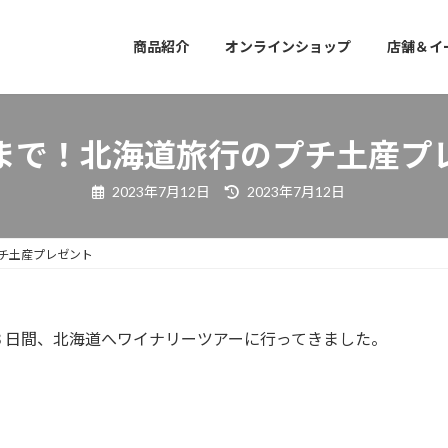
商品紹介
オンラインショップ
店舗＆イ
まで！北海道旅行のプチ土産プ
最
2023年7月12日
2023年7月12日
終
更
新
日
チ土産プレゼント
時
:
３日間、北海道へワイナリーツアーに行ってきました。